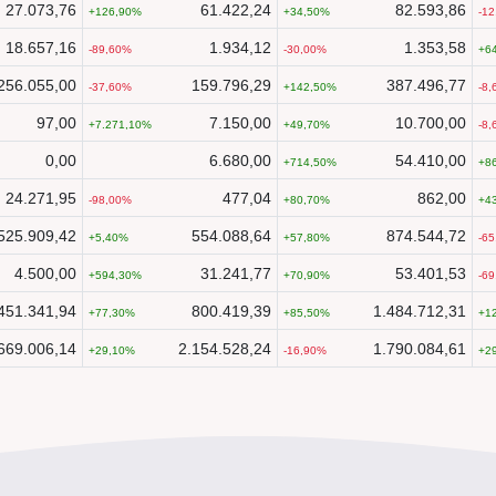
27.073,76
61.422,24
82.593,86
126,90
34,50
-12
18.657,16
1.934,12
1.353,58
-89,60
-30,00
6
256.055,00
159.796,29
387.496,77
-37,60
142,50
-8,
97,00
7.150,00
10.700,00
7.271,10
49,70
-8,
0,00
6.680,00
54.410,00
714,50
8
24.271,95
477,04
862,00
-98,00
80,70
4
525.909,42
554.088,64
874.544,72
5,40
57,80
-65
4.500,00
31.241,77
53.401,53
594,30
70,90
-69
451.341,94
800.419,39
1.484.712,31
77,30
85,50
1
669.006,14
2.154.528,24
1.790.084,61
29,10
-16,90
2