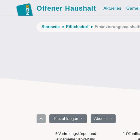
Offener Haushalt
Aktuelles
Gemei
Startseite
Pillichsdorf
Finanzierungshaushalt
Einzahlungen
Absolut
0
Vertretungskörper und
1
Öffentli
allgemeine Verwaltung
Si