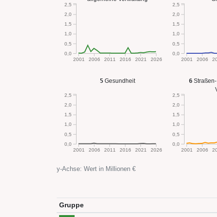
2,5
2,5
2,0
2,0
1,5
1,5
1,0
1,0
0,5
0,5
0,0
0,0
2001
2006
2011
2016
2021
2026
2001
2006
2
5
Gesundheit
6
Straßen-
2,5
2,5
2,0
2,0
1,5
1,5
1,0
1,0
0,5
0,5
0,0
0,0
2001
2006
2011
2016
2021
2026
2001
2006
2
y-Achse: Wert in Millionen €
Gruppe
2020
2021